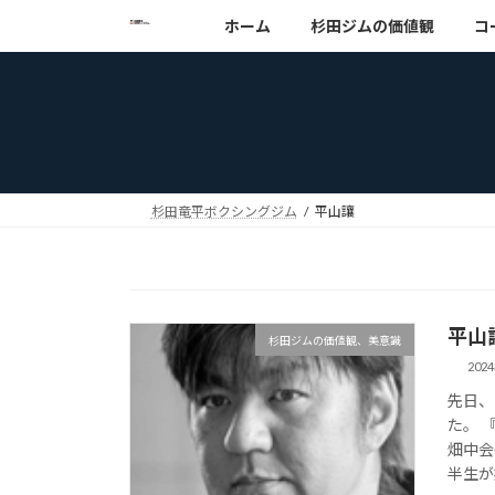
コ
ナ
ホーム
杉田ジムの価値観
コ
ン
ビ
テ
ゲ
ン
ー
ツ
シ
へ
ョ
ス
ン
キ
に
杉田竜平ボクシングジム
平山讓
ッ
移
プ
動
平山
杉田ジムの価値観、美意識
202
先日、
た。 
畑中会
半生が