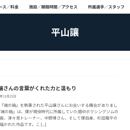
ース／料金
施設／開館時間／アクセス
所属選手／スタッフ
平山讓
譲さんの言葉がくれた力と温もり
4年11月21日
『魂の箱』を執筆された平山譲さんにお会いする機会がありまし
『魂の箱』は、僕が現役時代に所属していた畑中ボクシングジムの
長、津々見トレーナー、中野博さん、そして僕自身、杉田竜平の
描かれた作品です。こ […]