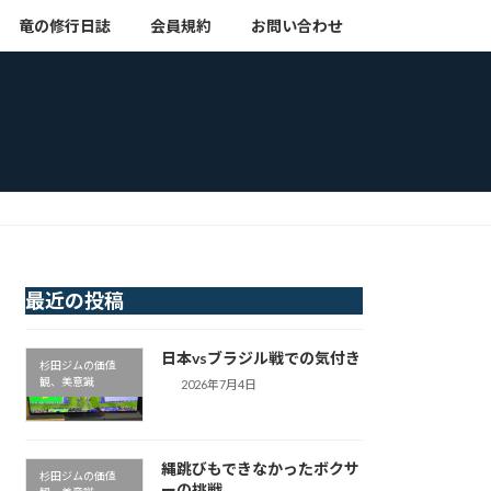
竜の修行日誌
会員規約
お問い合わせ
最近の投稿
日本vsブラジル戦での気付き
杉田ジムの価値
観、美意識
2026年7月4日
縄跳びもできなかったボクサ
杉田ジムの価値
ーの挑戦