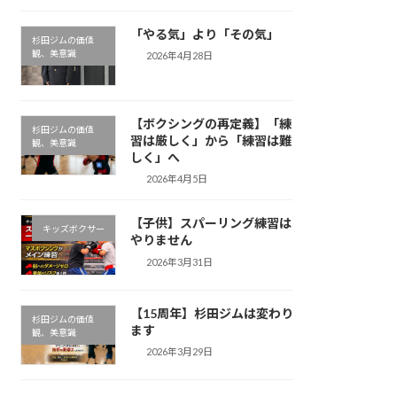
「やる気」より「その気」
杉田ジムの価値
観、美意識
2026年4月28日
【ボクシングの再定義】「練
杉田ジムの価値
習は厳しく」から「練習は難
観、美意識
しく」へ
2026年4月5日
【子供】スパーリング練習は
キッズボクサー
やりません
2026年3月31日
【15周年】杉田ジムは変わり
杉田ジムの価値
ます
観、美意識
2026年3月29日