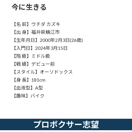
今に生きる
【名 前】ウチダ カズキ
【出 身】福井県鯖江市
【生年月日】2000年2月3日(26歳)
【入門日】2024年3月15日
【階 級】ミドル級
【戦 績】デビュー前
【スタイル】オーソドックス
【身 長】181cm
【血液型】A型
【趣味】バイク
プロボクサー志望