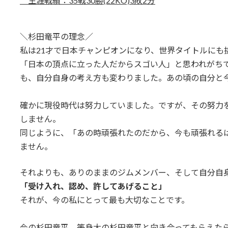
生涯戦績：35戦30勝(22KO)3敗2分
＼杉田竜平の理念／
私は21才で日本チャンピオンになり、世界タイトルにも
「日本の頂点に立った人だからスゴい人」と思われがちです
も、自分自身の考え方も変わりました。あの頃の自分と
確かに現役時代は努力していました。ですが、その努力
しません。
同じように、「あの時頑張れたのだから、今も頑張れる
ません。
それよりも、ありのままのジムメンバー、そして自分自
「受け入れ、認め、許してあげること」
それが、今の私にとって最も大切なことです。
今の杉田竜平、等身大の杉田竜平と向き合ってもらえた