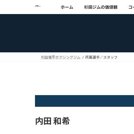
コ
ナ
ホーム
杉田ジムの価値観
コ
ン
ビ
テ
ゲ
ン
ー
ツ
シ
へ
ョ
ス
ン
キ
に
杉田竜平ボクシングジム
所属選手／スタッフ
ッ
移
プ
動
内田 和希