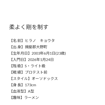
柔よく剛を制す
【名 前】ヒラノ キョウタ
【出 身】揖斐郡大野町
【生年月日】2003年6月1日(23歳)
【入門日】2026年1月24日
【階 級】S・ライト級
【戦 績】プロテスト前
【スタイル】オーソドックス
【身 長】173cm
【血液型】A型
【趣味】ラーメン