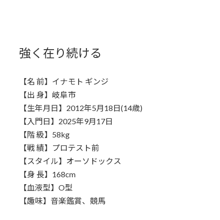
強く在り続ける
【名 前】イナモト ギンジ
【出 身】岐阜市
【生年月日】2012年5月18日(14歳)
【入門日】2025年9月17日
【階 級】58kg
【戦 績】プロテスト前
【スタイル】オーソドックス
【身 長】168cm
【血液型】O型
【趣味】音楽鑑賞、競馬